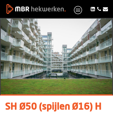
SH Ø50 (spijlen Ø16) H