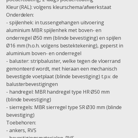
Kleur (RAL): volgens kleurschema/afwerkstaat
Onderdelen:
- spijlenhek: in tussengehangen uitvoering
aluminium MBR spijlenhek met boven- en
onderregel Ø50 mm (blinde bevestiging) en spijlen
Ø16 mm (h.o.h. volgens bestektekening), geperst in
aluminium boven- en onderregel
- baluster: stripbaluster, welke tegen de vloerrand
gemonteerd wordt, met hieraan een mechanisch
bevestigde voetplaat (blinde bevestiging) t.p.v. de
balusterbevestigingen
- handregel: MBR handregel type HR Ø50 mm
(blinde bevestiging)
- sierregels: MBR sierregel type SR Ø30 mm (blinde
bevestiging)
Toebehoren:
- ankers, RVS