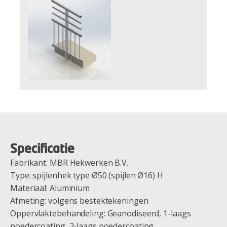
Specificatie
Fabrikant: MBR Hekwerken B.V.
Type: spijlenhek type Ø50 (spijlen Ø16) H
Materiaal: Aluminium
Afmeting: volgens bestektekeningen
Oppervlaktebehandeling: Geanodiseerd, 1-laags
poedercoating, 2-laags poedercoating