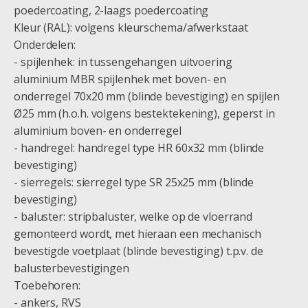
poedercoating, 2-laags poedercoating
Kleur (RAL): volgens kleurschema/afwerkstaat
Onderdelen:
- spijlenhek: in tussengehangen uitvoering
aluminium MBR spijlenhek met boven- en
onderregel 70x20 mm (blinde bevestiging) en spijlen
Ø25 mm (h.o.h. volgens bestektekening), geperst in
aluminium boven- en onderregel
- handregel: handregel type HR 60x32 mm (blinde
bevestiging)
- sierregels: sierregel type SR 25x25 mm (blinde
bevestiging)
- baluster: stripbaluster, welke op de vloerrand
gemonteerd wordt, met hieraan een mechanisch
bevestigde voetplaat (blinde bevestiging) t.p.v. de
balusterbevestigingen
Toebehoren:
- ankers, RVS