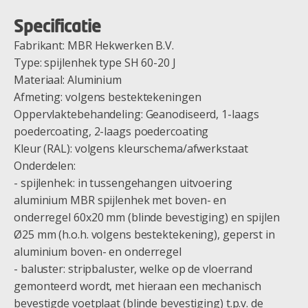
Specificatie
Fabrikant: MBR Hekwerken B.V.
Type: spijlenhek type SH 60-20 J
Materiaal: Aluminium
Afmeting: volgens bestektekeningen
Oppervlaktebehandeling: Geanodiseerd, 1-laags
poedercoating, 2-laags poedercoating
Kleur (RAL): volgens kleurschema/afwerkstaat
Onderdelen:
- spijlenhek: in tussengehangen uitvoering
aluminium MBR spijlenhek met boven- en
onderregel 60x20 mm (blinde bevestiging) en spijlen
Ø25 mm (h.o.h. volgens bestektekening), geperst in
aluminium boven- en onderregel
- baluster: stripbaluster, welke op de vloerrand
gemonteerd wordt, met hieraan een mechanisch
bevestigde voetplaat (blinde bevestiging) t.p.v. de