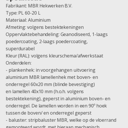
Fabrikant: MBR Hekwerken B.V.
Type: PL 60-20 L
Materiaal: Aluminium
Afmeting: volgens bestektekeningen
Oppervlaktebehandeling: Geanodiseerd, 1-laags
poedercoating, 2-laags poedercoating,
superdurabel
Kleur (RAL): volgens kleurschema/afwerkstaat
Onderdelen:
- plankenhek: in voorgehangen uitvoering
aluminium MBR lamellenhek met boven- en
onderregel 60x20 mm (blinde bevestiging)
en lamellen 40x10 mm (h.o.h. volgens
bestektekening), geperst in aluminium boven- en
onderregel. De lamellen worden in een 90º hoek
tussen de boven/ en onderregel geperst
- baluster: stripbaluster MBR, welke op de vloerrand
gemonteerd wordt, met hieraan mechanisch