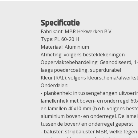
Specificatie
Fabrikant: MBR Hekwerken B.V.
Type: PL 60-20 H
Materiaal: Aluminium
Afmeting: volgens bestektekeningen
Oppervlaktebehandeling: Geanodiseerd, 1-
laags poedercoating, superdurabel
Kleur (RAL): volgens kleurschema/afwerks
Onderdelen:
- plankenhek: in tussengehangen uitvoer
lamellenhek met boven- en onderregel 60x
en lamellen 40x10 mm (h.o.h. volgens best
aluminium boven- en onderregel. De lamel
tussen de boven/ en onderregel geperst
- baluster: stripbaluster MBR, welke tege