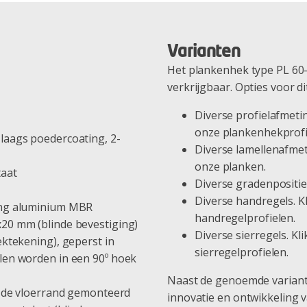
Varianten
Het plankenhek type PL 60-2
verkrijgbaar. Opties voor di
Diverse profielafmeti
onze plankenhekprofi
laags poedercoating, 2-
Diverse lamellenafmet
onze planken.
taat
Diverse gradenpositie
Diverse handregels. K
ing aluminium MBR
handregelprofielen.
20 mm (blinde bevestiging)
Diverse sierregels. Kl
ektekening), geperst in
sierregelprofielen.
len worden in een 90º hoek
Naast de genoemde variant
n de vloerrand gemonteerd
innovatie en ontwikkeling v