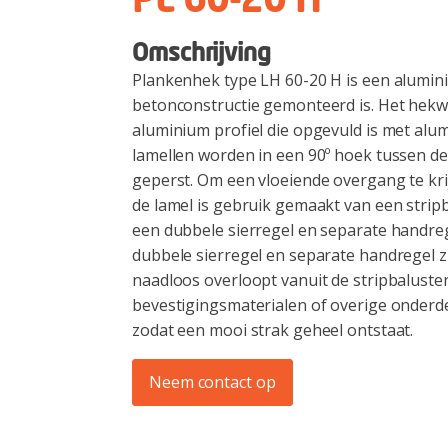
PL 60-20 H
Omschrijving
Plankenhek type LH 60-20 H is een alumin
betonconstructie gemonteerd is. Het hekw
aluminium profiel die opgevuld is met alu
lamellen worden in een 90º hoek tussen d
geperst. Om een vloeiende overgang te kri
de lamel is gebruik gemaakt van een strip
een dubbele sierregel en separate handre
dubbele sierregel en separate handregel zi
naadloos overloopt vanuit de stripbaluste
bevestigingsmaterialen of overige onderdel
zodat een mooi strak geheel ontstaat.
Neem contact op