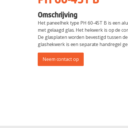
PH 60-45T B
Omschrijving
Het paneelhek type PH 60-45T B is een al
met gelaagd glas. Het hekwerk is op de co
De glasplaten worden bevestigd tussen de 
glashekwerk is een separate handregel gep
Neem contact op