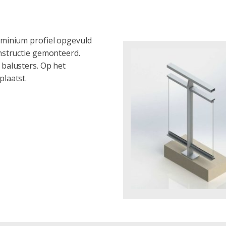
uminium profiel opgevuld
nstructie gemonteerd.
balusters. Op het
laatst.