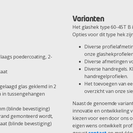
Varianten
Het glashek type 60-45T B i
Opties voor dit type hek zij
Diverse profielafmeti
onze glashekprofielen
laags poedercoating, 2-
Diverse afmetingen vo
Diverse handregels. K
taat
handregelprofielen.
Het toevoegen van een
gelaagd glas geklemd in 2
overzicht van onze sie
m in tussengehangen
Naast de genoemde variant
m (blinde bevestiging)
innovatie en ontwikkeling v
errand gemonteerd wordt,
kiezen voor een door ons o
at (blinde bevestiging)
eigen wens ontwikkelt profie