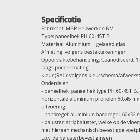
Specificatie
Fabrikant: MBR Hekwerken B.V.
Type: paneelhek PH 60-45T B
Materiaal: Aluminium + gelaagd glas
Afmeting: volgens bestektekeningen
Oppervlaktebehandeling: Geanodiseerd, 1-
laags poedercoating
Kleur (RAL): volgens kleurschema/afwerks
Onderdelen:
- paneelhek: paneelhek type PH 60-45T B, 
horizontale aluminium profielen 60x45 m
uitvoering.
- handregel: aluminium handregel, 60x32 m
- baluster: stripbaluster, welke op de vlo
met hieraan mechanisch bevestigde voetpla
t.p.v. de balusterbevestigingen