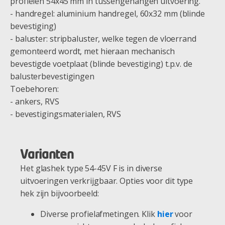
profielen 54x45 mm in tussengehangen uitvoering.
- handregel: aluminium handregel, 60x32 mm (blinde
bevestiging)
- baluster: stripbaluster, welke tegen de vloerrand
gemonteerd wordt, met hieraan mechanisch
bevestigde voetplaat (blinde bevestiging) t.p.v. de
balusterbevestigingen
Toebehoren:
- ankers, RVS
- bevestigingsmaterialen, RVS
Varianten
Het glashek type 54-45V F is in diverse
uitvoeringen verkrijgbaar. Opties voor dit type
hek zijn bijvoorbeeld:
Diverse profielafmetingen. Klik
hier
voor