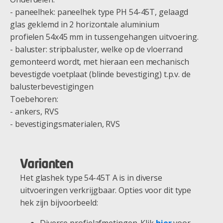
- paneelhek: paneelhek type PH 54-45T, gelaagd
glas geklemd in 2 horizontale aluminium
profielen 54x45 mm in tussengehangen uitvoering.
- baluster: stripbaluster, welke op de vloerrand
gemonteerd wordt, met hieraan een mechanisch
bevestigde voetplaat (blinde bevestiging) t.p.v. de
balusterbevestigingen
Toebehoren:
- ankers, RVS
- bevestigingsmaterialen, RVS
Varianten
Het glashek type 54-45T A is in diverse
uitvoeringen verkrijgbaar. Opties voor dit type
hek zijn bijvoorbeeld:
Diverse profielafmetingen. Klik
hier
voor