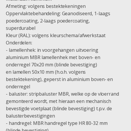
Afmeting: volgens bestektekeningen
Oppervlaktebehandeling: Geanodiseerd, 1-laags
poedercoating, 2-laags poedercoating,
superdurabel
Kleur (RAL): volgens kleurschema/afwerkstaat
Onderdelen:
- lamellenhek: in voorgehangen uitvoering
aluminium MBR lamellenhek met boven- en
onderregel 70x20 mm (blinde bevestiging)
en lamellen 50x10 mm (h.o.h. volgens
bestektekening), geperst in aluminium boven- en
onderregel
- baluster: stripbaluster MBR, welke op de vloerrand
gemonteerd wordt, met hieraan een mechanisch
bevestigde voetplaat (blinde bevestiging) t.p.v. de
balusterbevestigingen
- handregel: MBR handregel type HR 80-32 mm
(blinde bevestiging)