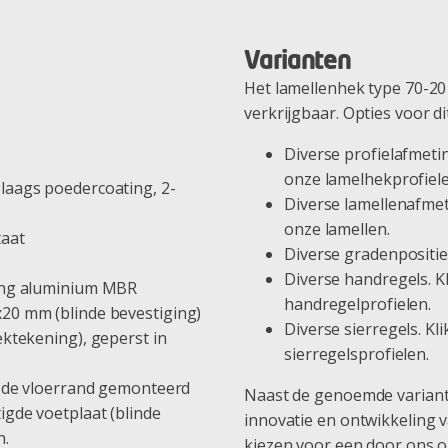
Varianten
Het lamellenhek type 70-20 
verkrijgbaar. Opties voor di
Diverse profielafmeti
onze lamelhekprofiele
laags poedercoating, 2-
Diverse lamellenafmet
onze lamellen.
taat
Diverse gradenpositie
Diverse handregels. K
ring aluminium MBR
handregelprofielen.
20 mm (blinde bevestiging)
Diverse sierregels. Kl
ektekening), geperst in
sierregelsprofielen.
n de vloerrand gemonteerd
Naast de genoemde variant
gde voetplaat (blinde
innovatie en ontwikkeling v
n.
kiezen voor een door ons o