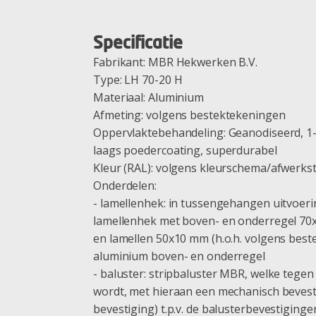
Specificatie
Fabrikant: MBR Hekwerken B.V.
Type: LH 70-20 H
Materiaal: Aluminium
Afmeting: volgens bestektekeningen
Oppervlaktebehandeling: Geanodiseerd, 1-
laags poedercoating, superdurabel
Kleur (RAL): volgens kleurschema/afwerks
Onderdelen:
- lamellenhek: in tussengehangen uitvoe
lamellenhek met boven- en onderregel 70x
en lamellen 50x10 mm (h.o.h. volgens best
aluminium boven- en onderregel
- baluster: stripbaluster MBR, welke tege
wordt, met hieraan een mechanisch bevesti
bevestiging) t.p.v. de balusterbevestiginge