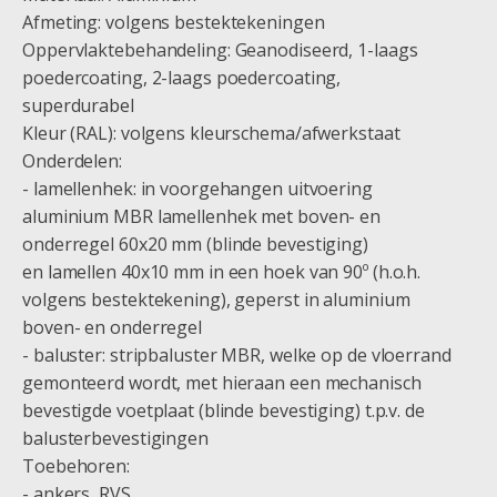
Afmeting: volgens bestektekeningen
Oppervlaktebehandeling: Geanodiseerd, 1-laags
poedercoating, 2-laags poedercoating,
superdurabel
Kleur (RAL): volgens kleurschema/afwerkstaat
Onderdelen:
- lamellenhek: in voorgehangen uitvoering
aluminium MBR lamellenhek met boven- en
onderregel 60x20 mm (blinde bevestiging)
en lamellen 40x10 mm in een hoek van 90º (h.o.h.
volgens bestektekening), geperst in aluminium
boven- en onderregel
- baluster: stripbaluster MBR, welke op de vloerrand
gemonteerd wordt, met hieraan een mechanisch
bevestigde voetplaat (blinde bevestiging) t.p.v. de
balusterbevestigingen
Toebehoren:
- ankers, RVS