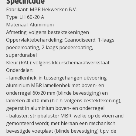
Specificatie
Fabrikant: MBR Hekwerken B.V.
Type: LH 60-20 A
Materiaal: Aluminium
Afmeting: volgens bestektekeningen
Oppervlaktebehandeling: Geanodiseerd, 1-laags
poedercoating, 2-laags poedercoating,
superdurabel
Kleur (RAL): volgens kleurschema/afwerkstaat
Onderdelen:
- lamellenhek: in tussengehangen uitvoering
aluminium MBR lamellenhek met boven- en
onderregel 60x20 mm (blinde bevestiging) en
lamellen 40x10 mm (h.o.h. volgens bestektekening),
geperst in aluminium boven- en onderregel
- baluster: stripbaluster MBR, welke op de vloerrand
gemonteerd wordt, met hieraan een mechanisch
bevestigde voetplaat (blinde bevestiging) t.p.v. de